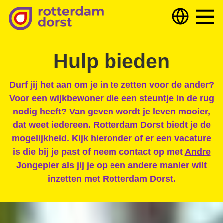
Hulp nodig?
Hulp bieden
Over ons
Hulp bieden
Deelnemers & partners
Durf jij het aan om je in te zetten voor de ander?
Voor een wijkbewoner die een steuntje in de rug
Nieuws
nodig heeft? Van geven wordt je leven mooier,
dat weet iedereen. Rotterdam Dorst biedt je de
Samen optrekken tegen armoede
Dorst
mogelijkheid. Kijk hieronder of er een vacature
is die bij je past of neem contact op met
Andre
Jongepier
als jij je op een andere manier wilt
Wijkteam zoekt samenwerking
inzetten met Rotterdam Dorst.
Uitgelicht
Extra veel vruchten
TKC digital versterkt onze Vraagbaken!
Getekend
Gebed voor mijn stad