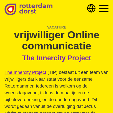
Hulp nodig?
Hulp bieden
Over ons
VACATURE
vrijwilliger Online
Deelnemers & partners
communicatie
Nieuws
The Innercity Project
Samen optrekken tegen armoede
Dorst
The Innercity Project
(TIP) bestaat uit een team van
vrijwilligers dat klaar staat voor de eenzame
Rotterdammer. Iedereen is welkom op de
Wijkteam zoekt samenwerking
woensdagavond, tijdens de maaltijd en de
Uitgelicht
Extra veel vruchten
bijbeloverdenking, en de donderdagavond. Dit
TKC digital versterkt onze Vraagbaken!
wordt gedaan vanuit de overtuiging dat Jezus
Getekend
Gebed voor mijn stad