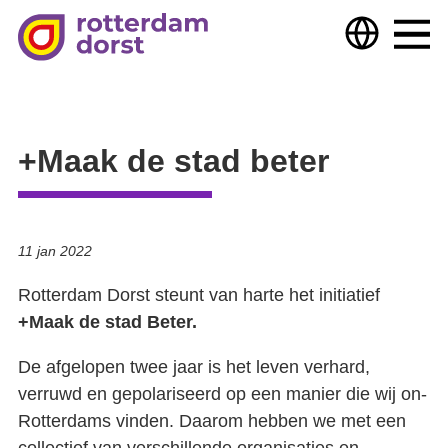
Hulp nodig?
Hulp bieden
Over ons
+Maak de stad beter
Deelnemers & partners
Nieuws
11 jan 2022
Samen optrekken tegen armoede
Dorst
Rotterdam Dorst steunt van harte het initiatief
+Maak de stad Beter.
Wijkteam zoekt samenwerking
De afgelopen twee jaar is het leven verhard,
Uitgelicht
Extra veel vruchten
verruwd en gepolariseerd op een manier die wij on-
TKC digital versterkt onze Vraagbaken!
Rotterdams vinden. Daarom hebben we met een
Getekend
Gebed voor mijn stad