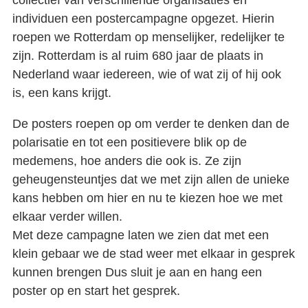
collectief van verschillende organisaties en
De geboorte van een sociale filmmaker
individuen een postercampagne opgezet. Hierin
roepen we Rotterdam op menselijker, redelijker te
Contact
zijn. Rotterdam is al ruim 680 jaar de plaats in
Nederland waar iedereen, wie of wat zij of hij ook
is, een kans krijgt.
De posters roepen op om verder te denken dan de
polarisatie en tot een positievere blik op de
medemens, hoe anders die ook is. Ze zijn
geheugensteuntjes dat we met zijn allen de unieke
kans hebben om hier en nu te kiezen hoe we met
elkaar verder willen.
Met deze campagne laten we zien dat met een
klein gebaar we de stad weer met elkaar in gesprek
kunnen brengen Dus sluit je aan en hang een
poster op en start het gesprek.