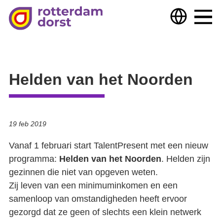
Hulp nodig?
Hulp bieden
Over ons
Helden van het Noorden
Deelnemers & partners
Nieuws
19 feb 2019
Samen optrekken tegen armoede
Dorst
Vanaf 1 februari start TalentPresent met een nieuw
programma:
Helden van het Noorden
. Helden zijn
gezinnen die niet van opgeven weten.
Wijkteam zoekt samenwerking
Uitgelicht
Zij leven van een minimuminkomen en een
Extra veel vruchten
TKC digital versterkt onze Vraagbaken!
samenloop van omstandigheden heeft ervoor
Getekend
gezorgd dat ze geen of slechts een klein netwerk
Gebed voor mijn stad