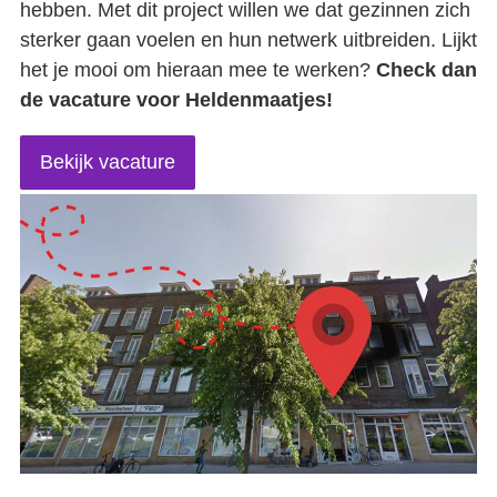
hebben. Met dit project willen we dat gezinnen zich
De geboorte van een sociale filmmaker
sterker gaan voelen en hun netwerk uitbreiden. Lijkt
het je mooi om hieraan mee te werken?
Check dan
Contact
de vacature voor Heldenmaatjes!
Bekijk vacature