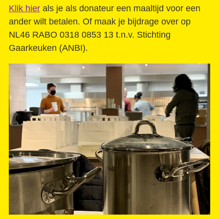
Klik hier
als je als donateur een maaltijd voor een
ander wilt betalen. Of maak je bijdrage over op
NL46 RABO 0318 0853 13 t.n.v. Stichting
Gaarkeuken (ANBI).