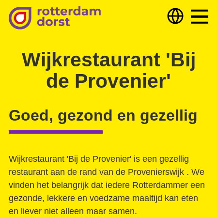
Hulp nodig?
Hulp bieden
Over ons
Wijkrestaurant 'Bij
de Provenier'
Deelnemers & partners
Nieuws
Goed, gezond en gezellig
Samen optrekken tegen armoede
Dorst
Wijkrestaurant 'Bij de Provenier' is een gezellig
restaurant aan de rand van de Provenierswijk . We
Wijkteam zoekt samenwerking
Uitgelicht
Extra veel vruchten
vinden het belangrijk dat iedere Rotterdammer een
TKC digital versterkt onze Vraagbaken!
gezonde, lekkere en voedzame maaltijd kan eten
Getekend
en liever niet alleen maar samen.
Gebed voor mijn stad