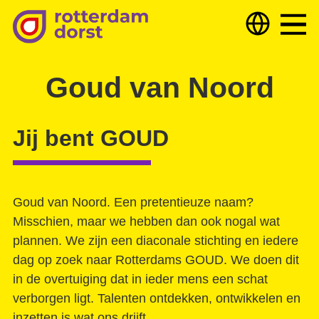
Hulp nodig?
Hulp bieden
Over ons
Goud van Noord
Deelnemers & partners
Jij bent GOUD
Nieuws
Samen optrekken tegen armoede
Dorst
Goud van Noord. Een pretentieuze naam?
Misschien, maar we hebben dan ook nogal wat
plannen. We zijn een diaconale stichting en iedere
Wijkteam zoekt samenwerking
dag op zoek naar Rotterdams GOUD. We doen dit
Uitgelicht
Extra veel vruchten
in de overtuiging dat in ieder mens een schat
TKC digital versterkt onze Vraagbaken!
verborgen ligt. Talenten ontdekken, ontwikkelen en
Getekend
inzetten is wat ons drijft.
Gebed voor mijn stad