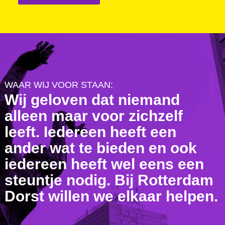
WAAR WIJ VOOR STAAN:
Wij geloven dat niemand
alleen maar voor zichzelf
leeft. Iedereen heeft een
ander wat te bieden en ook
iedereen heeft wel eens een
steuntje nodig. Bij Rotterdam
Dorst willen we elkaar helpen.