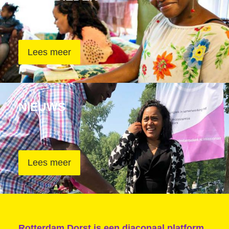
De geboorte van een sociale filmmaker
Contact
Lees meer
NIEUWS
Lees meer
Rotterdam Dorst is een diaconaal platform